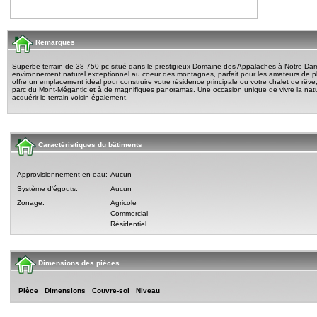
Remarques
Superbe terrain de 38 750 pc situé dans le prestigieux Domaine des Appalaches à Notre-Dam
environnement naturel exceptionnel au coeur des montagnes, parfait pour les amateurs de plein
offre un emplacement idéal pour construire votre résidence principale ou votre chalet de rêve,
parc du Mont-Mégantic et à de magnifiques panoramas. Une occasion unique de vivre la nature
acquérir le terrain voisin également.
Caractéristiques du bâtiments
Approvisionnement en eau:
Aucun
Système d'égouts:
Aucun
Zonage:
Agricole
Commercial
Résidentiel
Dimensions des pièces
Pièce
Dimensions
Couvre-sol
Niveau