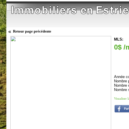
Retour page précédente
MLS:
0$ /
Année co
Nombre p
Nombre 
Nombre s
Visualiser 