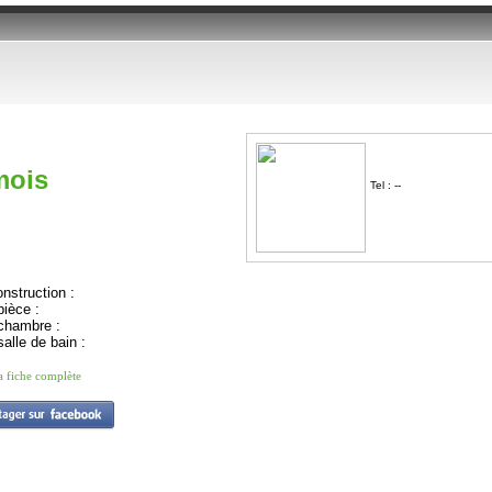
mois
Tel : --
nstruction :
ièce :
chambre :
alle de bain :
la fiche complète