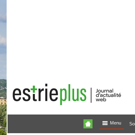
Menu
So