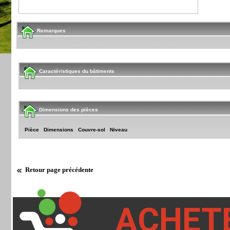
Remarques
Caractéristiques du bâtiments
Dimensions des pièces
Pièce
Dimensions
Couvre-sol
Niveau
Retour page précédente
ACHET