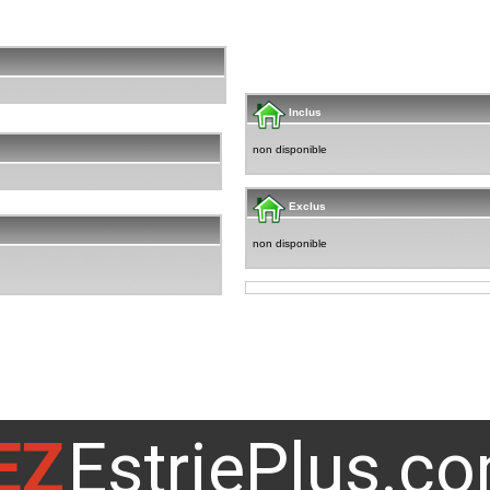
Inclus
non disponible
Exclus
non disponible
EZ
EstriePlus.c